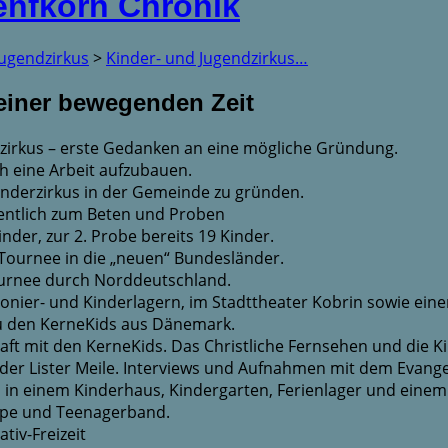
enfkorn Chronik
Jugendzirkus
>
Kinder- und Jugendzirkus…
 einer bewegenden Zeit
zirkus – erste Gedanken an eine mögliche Gründung.
h eine Arbeit aufzubauen.
Kinderzirkus in der Gemeinde zu gründen.
hentlich zum Beten und Proben
der, zur 2. Probe bereits 19 Kinder.
e Tournee in die „neuen“ Bundesländer.
Tournee durch Norddeutschland.
ionier- und Kinderlagern, im Stadttheater Kobrin sowie ein
zu den KerneKids aus Dänemark.
ft mit den KerneKids. Das Christliche Fernsehen und die Kin
 der Lister Meile. Interviews und Aufnahmen mit dem Evang
n in einem Kinderhaus, Kindergarten, Ferienlager und einem
uppe und Teenagerband.
tiv-Freizeit