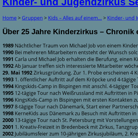
Kinder- und Jugendzirkus S
Home
>
Gruppen
>
Kids – Alles auf einem…
>
Kinder- und 
Über 25 Jahre Kinderzirkus – Chronik
1989
Nächtlicher Traum von Michael Job von einem Kinder
1990
Bei mehreren Mitarbeitern entsteht der Wunsch solc
1991
Carla und Michael Job erhalten die Berufung, einen 
1992
Ab Januar treffen sich interessierte Mitarbeiter wöc
29. Mai 1992
Zirkusgründung. Zur 1. Probe erscheinen 4 Kin
1993
1. öffentlicher Auftritt auf dem Kröpcke und 4-tägig
1994
Kingskids-Camp in Bispingen mit anschl. 4-tägiger 
1995
12-tägige Tour nach Weißrussland mit Auftritten in P
1996
KingsKids-Camp in Bispingen mit ersten Kontakten 
1997
8-tägige Tour nach Dänemark, Start einer Partnerscha
1998
KerneKids aus Dänemark zu Besuch mit Auftritten in
2000
13-tägige Tour nach St. Petersburg mit Vorstellunge
2001
1. Kreativ-Freizeit in Bredenbeck mit Zirkus, Tanzgr
2002
Jubiläumsfeier zum 10-jährigen Zirkusjubiläum, 2. Krea