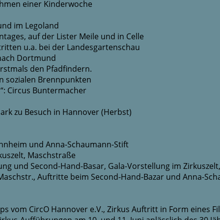
Rahmen einer Kinderwoche
 und im Legoland
ntages, auf der Lister Meile und in Celle
ritten u.a. bei der Landesgartenschau
t nach Dortmund
erstmals den Pfadfindern.
in sozialen Brennpunkten
“: Circus Buntermacher
rk zu Besuch in Hannover (Herbst)
wohnheim und Anna-Schaumann-Stift
kuszelt, Maschstraße
ung und Second-Hand-Basar, Gala-Vorstellung im Zirkuszel
aschstr., Auftritte beim Second-Hand-Bazar und Anna-Scha
 vom CircO Hannover e.V., Zirkus Auftritt in Form eines F
us-Aufführungen am 10. und 11. Juni anlässlich des 30 Jä