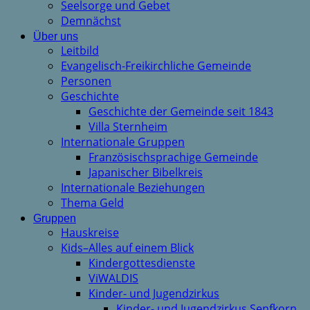
Seelsorge und Gebet
Demnächst
Über uns
Leitbild
Evangelisch-Freikirchliche Gemeinde
Personen
Geschichte
Geschichte der Gemeinde seit 1843
Villa Sternheim
Internationale Gruppen
Französischsprachige Gemeinde
Japanischer Bibelkreis
Internationale Beziehungen
Thema Geld
Gruppen
Hauskreise
Kids–Alles auf einem Blick
Kindergottesdienste
ViWALDIS
Kinder- und Jugendzirkus
Kinder- und Jugendzirkus Senfkorn