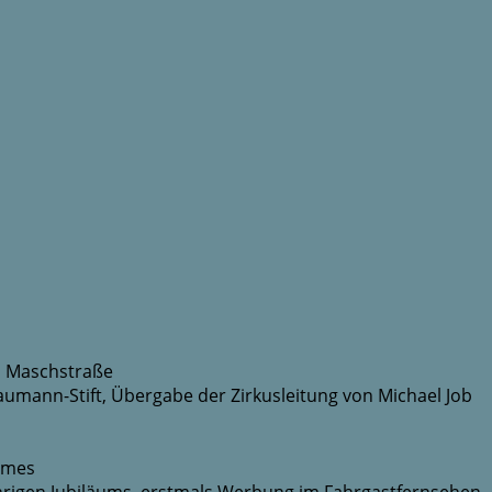
t, Maschstraße
umann-Stift, Übergabe der Zirkusleitung von Michael Job
ilmes
hrigen Jubiläums, erstmals Werbung im Fahrgastfernsehen