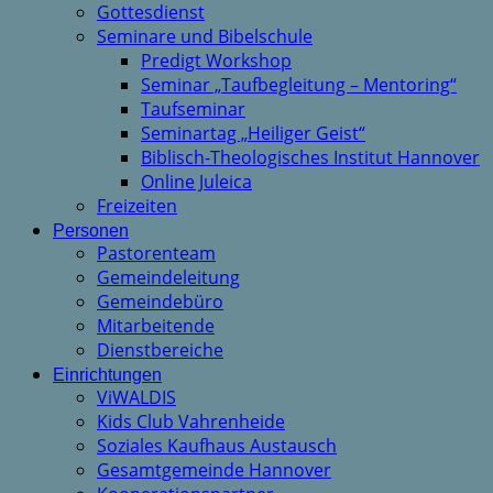
Gottesdienst
Seminare und Bibelschule
Predigt Workshop
Seminar „Taufbegleitung – Mentoring“
Taufseminar
Seminartag „Heiliger Geist“
Biblisch-Theologisches Institut Hannover
Online Juleica
Freizeiten
Personen
Pastorenteam
Gemeindeleitung
Gemeindebüro
Mitarbeitende
Dienstbereiche
Einrichtungen
ViWALDIS
Kids Club Vahrenheide
Soziales Kaufhaus Austausch
Gesamtgemeinde Hannover