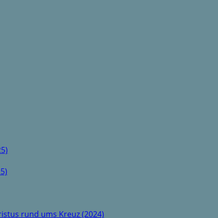
5)
5)
istus rund ums Kreuz (2024)