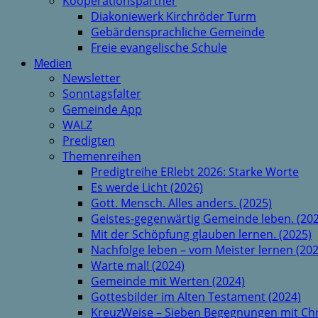
Kooperationspartner
Diakoniewerk Kirchröder Turm
Gebärdensprachliche Gemeinde
Freie evangelische Schule
Medien
Newsletter
Sonntagsfalter
Gemeinde App
WALZ
Predigten
Themenreihen
Predigtreihe ERlebt 2026: Starke Worte
Es werde Licht (2026)
Gott. Mensch. Alles anders. (2025)
Geistes-gegenwärtig Gemeinde leben. (202
Mit der Schöpfung glauben lernen. (2025)
Nachfolge leben – vom Meister lernen (202
Warte mal! (2024)
Gemeinde mit Werten (2024)
Gottesbilder im Alten Testament (2024)
KreuzWeise – Sieben Begegnungen mit Chr