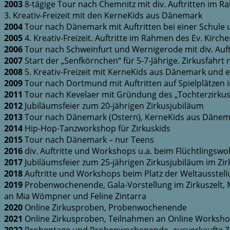
2003
8-tägige Tour nach Chemnitz mit div. Auftritten im 
3. Kreativ-Freizeit mit den KerneKids aus Dänemark
2004
Tour nach Dänemark mit Auftritten bei einer Schule
2005
4. Kreativ-Freizeit. Auftritte im Rahmen des Ev. Kirche
2006
Tour nach Schweinfurt und Wernigerode mit div. Auft
2007
Start der „Senfkörnchen“ für 5-7-Jährige. Zirkusfahr
2008
5. Kreativ-Freizeit mit KerneKids aus Dänemark und 
2009
Tour nach Dortmund mit Auftritten auf Spielplätzen 
2011
Tour nach Kevelaer mit Gründung des „Tochterzirkus
2012
Jubiläumsfeier zum 20-jährigen Zirkusjubiläum
2013
Tour nach Dänemark (Ostern), KerneKids aus Dänema
2014
Hip-Hop-Tanzworkshop für Zirkuskids
2015
Tour nach Dänemark – nur Teens
2016
div. Auftritte und Workshops u.a. beim Flüchtlings
2017
Jubiläumsfeier zum 25-jährigen Zirkusjubiläum im Zir
2018
Auftritte und Workshops beim Platz der Weltausstell
2019
Probenwochenende, Gala-Vorstellung im Zirkuszelt, M
an Mia Wömpner und Feline Zintarra
2020
Online Zirkusproben, Probenwochenende
2021
Online Zirkusproben, Teilnahmen an Online Workshops
2022
Probentage und Probenwochenende, ausverkaufte Zirk