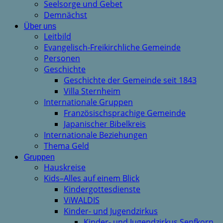
Seelsorge und Gebet
Demnächst
Über uns
Leitbild
Evangelisch-Freikirchliche Gemeinde
Personen
Geschichte
Geschichte der Gemeinde seit 1843
Villa Sternheim
Internationale Gruppen
Französischsprachige Gemeinde
Japanischer Bibelkreis
Internationale Beziehungen
Thema Geld
Gruppen
Hauskreise
Kids–Alles auf einem Blick
Kindergottesdienste
ViWALDIS
Kinder- und Jugendzirkus
Kinder- und Jugendzirkus Senfkorn