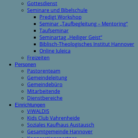
Gottesdienst
Seminare und Bibelschule
Predigt Workshop
Seminar „Taufbegleitung – Mentoring“
Taufseminar
Seminartag „Heiliger Geist“
Biblisch-Theologisches Institut Hannover
Online Juleica
Freizeiten
Personen
Pastorenteam
Gemeindeleitung
Gemeindebüro
Mitarbeitende
Dienstbereiche
Einrichtungen
ViWALDIS
Kids Club Vahrenheide
Soziales Kaufhaus Austausch
Gesamtgemeinde Hannover