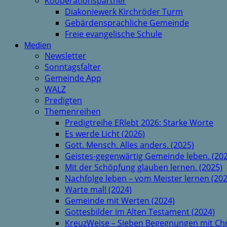
Kooperationspartner
Diakoniewerk Kirchröder Turm
Gebärdensprachliche Gemeinde
Freie evangelische Schule
Medien
Newsletter
Sonntagsfalter
Gemeinde App
WALZ
Predigten
Themenreihen
Predigtreihe ERlebt 2026: Starke Worte
Es werde Licht (2026)
Gott. Mensch. Alles anders. (2025)
Geistes-gegenwärtig Gemeinde leben. (202
Mit der Schöpfung glauben lernen. (2025)
Nachfolge leben – vom Meister lernen (202
Warte mal! (2024)
Gemeinde mit Werten (2024)
Gottesbilder im Alten Testament (2024)
KreuzWeise – Sieben Begegnungen mit Chr