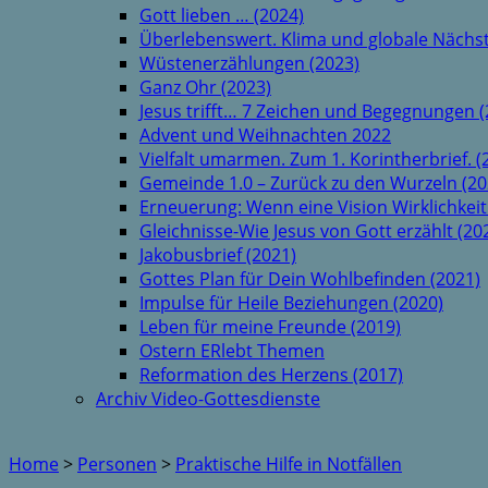
Gott lieben … (2024)
Überlebenswert. Klima und globale Nächst
Wüstenerzählungen (2023)
Ganz Ohr (2023)
Jesus trifft… 7 Zeichen und Begegnungen (
Advent und Weihnachten 2022
Vielfalt umarmen. Zum 1. Korintherbrief. (
Gemeinde 1.0 – Zurück zu den Wurzeln (20
Erneuerung: Wenn eine Vision Wirklichkeit
Gleichnisse-Wie Jesus von Gott erzählt (20
Jakobusbrief (2021)
Gottes Plan für Dein Wohlbefinden (2021)
Impulse für Heile Beziehungen (2020)
Leben für meine Freunde (2019)
Ostern ERlebt Themen
Reformation des Herzens (2017)
Archiv Video-Gottesdienste
Home
>
Personen
>
Praktische Hilfe in Notfällen