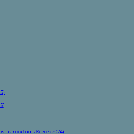
5)
5)
istus rund ums Kreuz (2024)