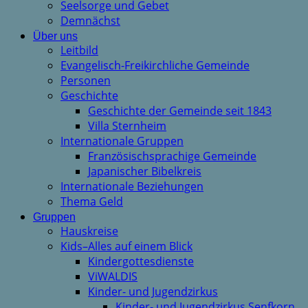
Seelsorge und Gebet
Demnächst
Über uns
Leitbild
Evangelisch-Freikirchliche Gemeinde
Personen
Geschichte
Geschichte der Gemeinde seit 1843
Villa Sternheim
Internationale Gruppen
Französischsprachige Gemeinde
Japanischer Bibelkreis
Internationale Beziehungen
Thema Geld
Gruppen
Hauskreise
Kids–Alles auf einem Blick
Kindergottesdienste
ViWALDIS
Kinder- und Jugendzirkus
Kinder- und Jugendzirkus Senfkorn