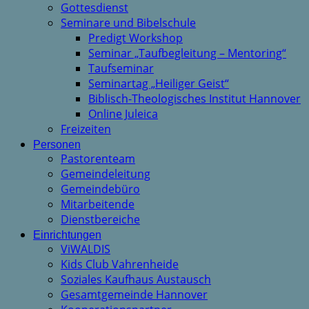
Gottesdienst
Seminare und Bibelschule
Predigt Workshop
Seminar „Taufbegleitung – Mentoring“
Taufseminar
Seminartag „Heiliger Geist“
Biblisch-Theologisches Institut Hannover
Online Juleica
Freizeiten
Personen
Pastorenteam
Gemeindeleitung
Gemeindebüro
Mitarbeitende
Dienstbereiche
Einrichtungen
ViWALDIS
Kids Club Vahrenheide
Soziales Kaufhaus Austausch
Gesamtgemeinde Hannover