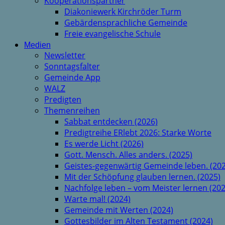
Kooperationspartner
Diakoniewerk Kirchröder Turm
Gebärdensprachliche Gemeinde
Freie evangelische Schule
Medien
Newsletter
Sonntagsfalter
Gemeinde App
WALZ
Predigten
Themenreihen
Sabbat entdecken (2026)
Predigtreihe ERlebt 2026: Starke Worte
Es werde Licht (2026)
Gott. Mensch. Alles anders. (2025)
Geistes-gegenwärtig Gemeinde leben. (202
Mit der Schöpfung glauben lernen. (2025)
Nachfolge leben – vom Meister lernen (202
Warte mal! (2024)
Gemeinde mit Werten (2024)
Gottesbilder im Alten Testament (2024)