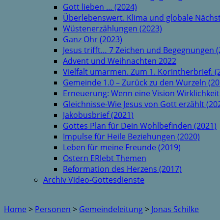
Gott lieben … (2024)
Überlebenswert. Klima und globale Nächst
Wüstenerzählungen (2023)
Ganz Ohr (2023)
Jesus trifft… 7 Zeichen und Begegnungen (
Advent und Weihnachten 2022
Vielfalt umarmen. Zum 1. Korintherbrief. (
Gemeinde 1.0 – Zurück zu den Wurzeln (20
Erneuerung: Wenn eine Vision Wirklichkeit
Gleichnisse-Wie Jesus von Gott erzählt (20
Jakobusbrief (2021)
Gottes Plan für Dein Wohlbefinden (2021)
Impulse für Heile Beziehungen (2020)
Leben für meine Freunde (2019)
Ostern ERlebt Themen
Reformation des Herzens (2017)
Archiv Video-Gottesdienste
Home
>
Personen
>
Gemeindeleitung
>
Jonas Schilke