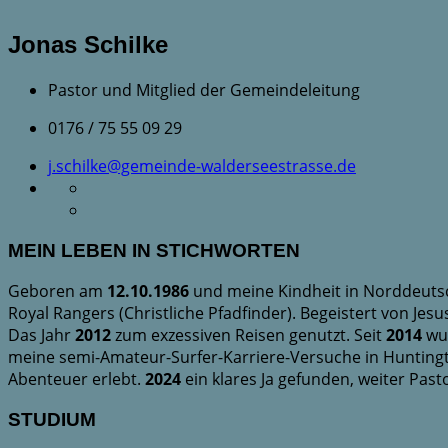
Jonas Schilke
Pastor und Mitglied der Gemeindeleitung
0176 / 75 55 09 29
j.schilke@gemeinde-walderseestrasse.de
MEIN LEBEN IN STICHWORTEN
Geboren am
12.10.1986
und meine Kindheit in Norddeutsc
Royal Rangers (Christliche Pfadfinder). Begeistert von Je
Das Jahr
2012
zum exzessiven Reisen genutzt. Seit
2014
wur
meine semi-Amateur-Surfer-Karriere-V
ersuche in Hunting
Abenteuer erlebt.
2024
ein klares Ja gefunden, weiter Pasto
STUDIUM