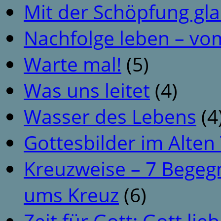
Mit der Schöpfung gl
Nachfolge leben – vo
Warte mal!
(5)
Was uns leitet
(4)
Wasser des Lebens
(4
Gottesbilder im Alte
Kreuzweise – 7 Begeg
ums Kreuz
(6)
Zeit für Gott: Gott li