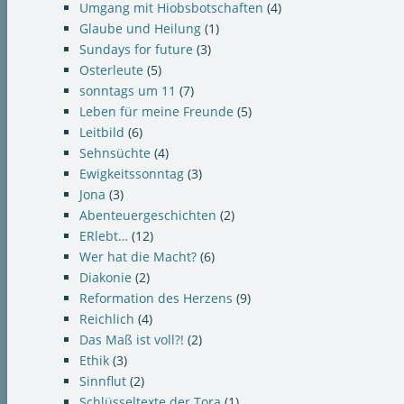
Umgang mit Hiobsbotschaften
(4)
Glaube und Heilung
(1)
Sundays for future
(3)
Osterleute
(5)
sonntags um 11
(7)
Leben für meine Freunde
(5)
Leitbild
(6)
Sehnsüchte
(4)
Ewigkeitssonntag
(3)
Jona
(3)
Abenteuergeschichten
(2)
ERlebt…
(12)
Wer hat die Macht?
(6)
Diakonie
(2)
Reformation des Herzens
(9)
Reichlich
(4)
Das Maß ist voll?!
(2)
Ethik
(3)
Sinnflut
(2)
Schlüsseltexte der Tora
(1)