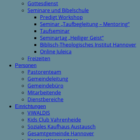
Gottesdienst
Seminare und Bibelschule
Predigt Workshop
Seminar „Taufbegleitung – Mentoring“
Taufseminar
Seminartag „Heiliger Geist“
Biblisch-Theologisches Institut Hannover
Online Juleica
Freizeiten
Personen
Pastorenteam
Gemeindeleitung
Gemeindebüro
Mitarbeitende
Dienstbereiche
Einrichtungen
ViWALDIS
Kids Club Vahrenheide
Soziales Kaufhaus Austausch
Gesamtgemeinde Hannover