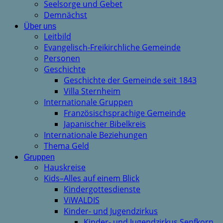
Seelsorge und Gebet
Demnächst
Über uns
Leitbild
Evangelisch-Freikirchliche Gemeinde
Personen
Geschichte
Geschichte der Gemeinde seit 1843
Villa Sternheim
Internationale Gruppen
Französischsprachige Gemeinde
Japanischer Bibelkreis
Internationale Beziehungen
Thema Geld
Gruppen
Hauskreise
Kids–Alles auf einem Blick
Kindergottesdienste
ViWALDIS
Kinder- und Jugendzirkus
Kinder- und Jugendzirkus Senfkorn