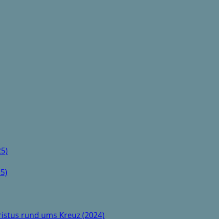
5)
5)
istus rund ums Kreuz (2024)