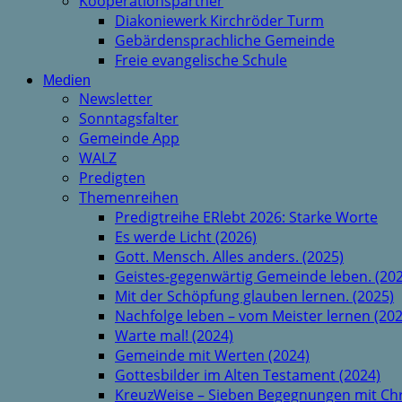
Kooperationspartner
Diakoniewerk Kirchröder Turm
Gebärdensprachliche Gemeinde
Freie evangelische Schule
Medien
Newsletter
Sonntagsfalter
Gemeinde App
WALZ
Predigten
Themenreihen
Predigtreihe ERlebt 2026: Starke Worte
Es werde Licht (2026)
Gott. Mensch. Alles anders. (2025)
Geistes-gegenwärtig Gemeinde leben. (202
Mit der Schöpfung glauben lernen. (2025)
Nachfolge leben – vom Meister lernen (202
Warte mal! (2024)
Gemeinde mit Werten (2024)
Gottesbilder im Alten Testament (2024)
KreuzWeise – Sieben Begegnungen mit Chr