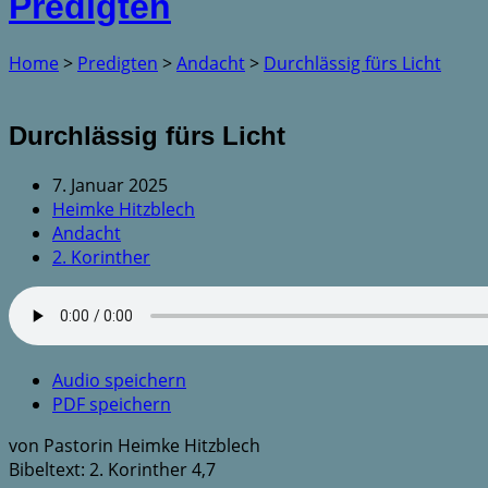
Predigten
Home
>
Predigten
>
Andacht
>
Durchlässig fürs Licht
Durchlässig fürs Licht
7. Januar 2025
Heimke Hitzblech
Andacht
2. Korinther
Audio speichern
PDF speichern
von Pastorin Heimke Hitzblech
Bibeltext: 2. Korinther 4,7