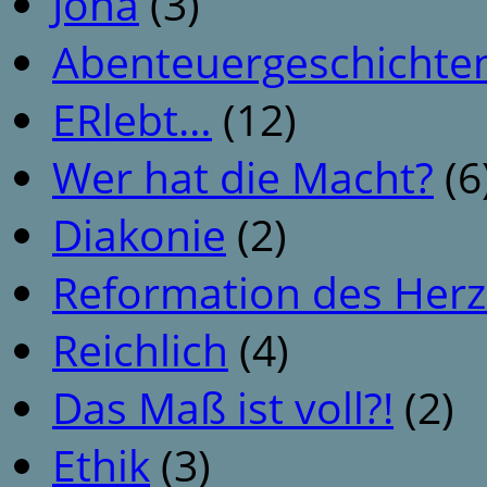
Jona
(3)
Abenteuergeschichte
ERlebt…
(12)
Wer hat die Macht?
(6
Diakonie
(2)
Reformation des Her
Reichlich
(4)
Das Maß ist voll?!
(2)
Ethik
(3)