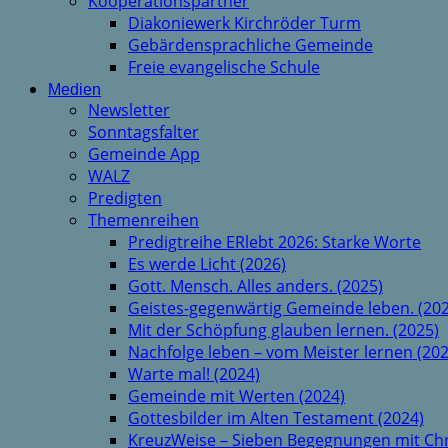
Kooperationspartner
Diakoniewerk Kirchröder Turm
Gebärdensprachliche Gemeinde
Freie evangelische Schule
Medien
Newsletter
Sonntagsfalter
Gemeinde App
WALZ
Predigten
Themenreihen
Predigtreihe ERlebt 2026: Starke Worte
Es werde Licht (2026)
Gott. Mensch. Alles anders. (2025)
Geistes-gegenwärtig Gemeinde leben. (202
Mit der Schöpfung glauben lernen. (2025)
Nachfolge leben – vom Meister lernen (202
Warte mal! (2024)
Gemeinde mit Werten (2024)
Gottesbilder im Alten Testament (2024)
KreuzWeise – Sieben Begegnungen mit Chr