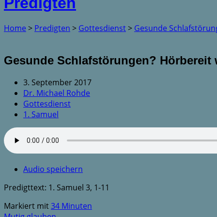
Predigten
Home
>
Predigten
>
Gottesdienst
>
Gesunde Schlafstöru
Gesunde Schlafstörungen? Hörbereit
3. September 2017
Dr. Michael Rohde
Gottesdienst
1. Samuel
Audio speichern
Predigttext: 1. Samuel 3, 1-11
Markiert mit
34 Minuten
Mutig glauben -…