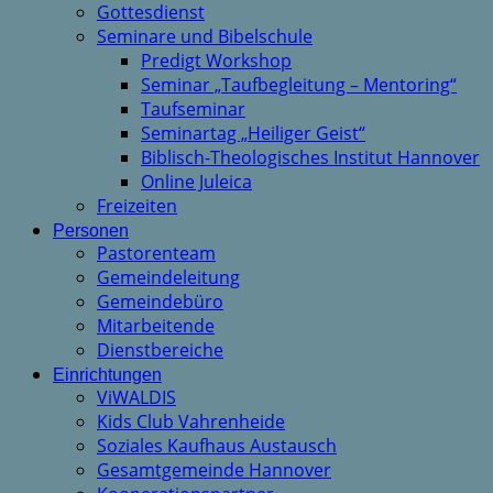
Gottesdienst
Seminare und Bibelschule
Predigt Workshop
Seminar „Taufbegleitung – Mentoring“
Taufseminar
Seminartag „Heiliger Geist“
Biblisch-Theologisches Institut Hannover
Online Juleica
Freizeiten
Personen
Pastorenteam
Gemeindeleitung
Gemeindebüro
Mitarbeitende
Dienstbereiche
Einrichtungen
ViWALDIS
Kids Club Vahrenheide
Soziales Kaufhaus Austausch
Gesamtgemeinde Hannover