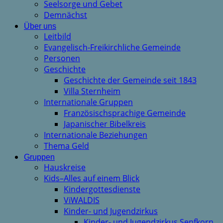
Seelsorge und Gebet
Demnächst
Über uns
Leitbild
Evangelisch-Freikirchliche Gemeinde
Personen
Geschichte
Geschichte der Gemeinde seit 1843
Villa Sternheim
Internationale Gruppen
Französischsprachige Gemeinde
Japanischer Bibelkreis
Internationale Beziehungen
Thema Geld
Gruppen
Hauskreise
Kids–Alles auf einem Blick
Kindergottesdienste
ViWALDIS
Kinder- und Jugendzirkus
Kinder- und Jugendzirkus Senfkorn