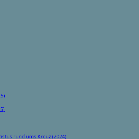
5)
5)
istus rund ums Kreuz (2024)