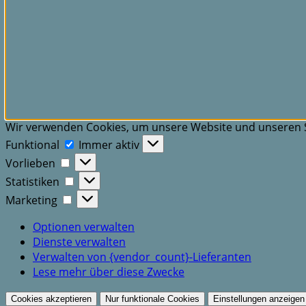
Wir verwenden Cookies, um unsere Website und unseren S
Funktional
Funktional
Immer aktiv
Vorlieben
Vorlieben
Statistiken
Statistiken
Marketing
Marketing
Optionen verwalten
Dienste verwalten
Verwalten von {vendor_count}-Lieferanten
Lese mehr über diese Zwecke
Cookies akzeptieren
Nur funktionale Cookies
Einstellungen anzeigen