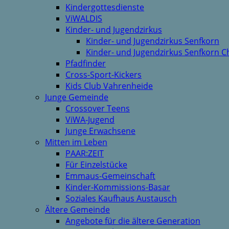
Kindergottesdienste
ViWALDIS
Kinder- und Jugendzirkus
Kinder- und Jugendzirkus Senfkorn
Kinder- und Jugendzirkus Senfkorn C
Pfadfinder
Cross-Sport-Kickers
Kids Club Vahrenheide
Junge Gemeinde
Crossover Teens
ViWA-Jugend
Junge Erwachsene
Mitten im Leben
PAAR:ZEIT
Für Einzelstücke
Emmaus-Gemeinschaft
Kinder-Kommissions-Basar
Soziales Kaufhaus Austausch
Ältere Gemeinde
Angebote für die ältere Generation