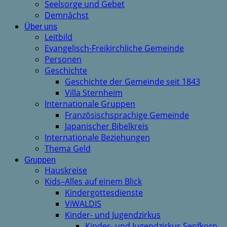
Seelsorge und Gebet
Demnächst
Über uns
Leitbild
Evangelisch-Freikirchliche Gemeinde
Personen
Geschichte
Geschichte der Gemeinde seit 1843
Villa Sternheim
Internationale Gruppen
Französischsprachige Gemeinde
Japanischer Bibelkreis
Internationale Beziehungen
Thema Geld
Gruppen
Hauskreise
Kids–Alles auf einem Blick
Kindergottesdienste
ViWALDIS
Kinder- und Jugendzirkus
Kinder- und Jugendzirkus Senfkorn