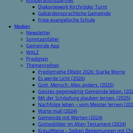
Kooperationspartner
Diakoniewerk Kirchröder Turm
Gebärdensprachliche Gemeinde
Freie evangelische Schule
Medien
Newsletter
Sonntagsfalter
Gemeinde App
WALZ
Predigten
Themenreihen
Predigtreihe ERlebt 2026: Starke Worte
Es werde Licht (2026)
Gott. Mensch. Alles anders. (2025)
Geistes-gegenwärtig Gemeinde leben. (202
Mit der Schöpfung glauben lernen. (2025)
Nachfolge leben – vom Meister lernen (202
Warte mal! (2024)
Gemeinde mit Werten (2024)
Gottesbilder im Alten Testament (2024)
KreuzWeise – Sieben Begegnungen mit Chr