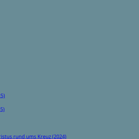
5)
5)
istus rund ums Kreuz (2024)