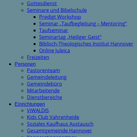
Gottesdienst
Seminare und Bibelschule
Predigt Workshop
Seminar „Taufbegleitung – Mentoring“
Taufseminar
Seminartag „Heiliger Geist“
Biblisch-Theologisches Institut Hannover
Online Juleica
Freizeiten
Personen
Pastorenteam
Gemeindeleitung
Gemeindebüro
Mitarbeitende
Dienstbereiche
Einrichtungen
ViWALDIS
Kids Club Vahrenheide
Soziales Kaufhaus Austausch
Gesamtgemeinde Hannover