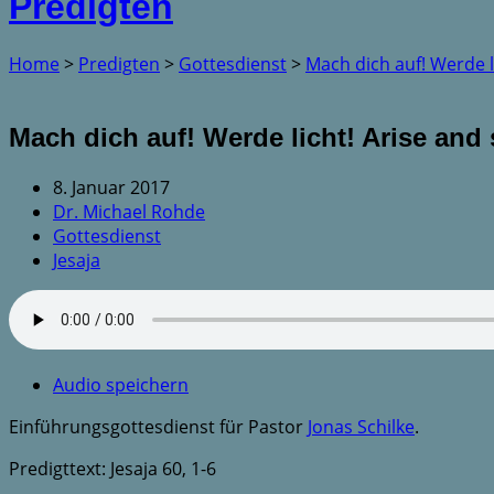
Predigten
Home
>
Predigten
>
Gottesdienst
>
Mach dich auf! Werde l
Mach dich auf! Werde licht! Arise and 
8. Januar 2017
Dr. Michael Rohde
Gottesdienst
Jesaja
Audio speichern
Einführungsgottesdienst für Pastor
Jonas Schilke
.
Predigttext: Jesaja 60, 1-6