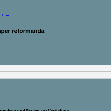
en –…
mper reformanda
mpulsen und Fragen zur Vertiefung