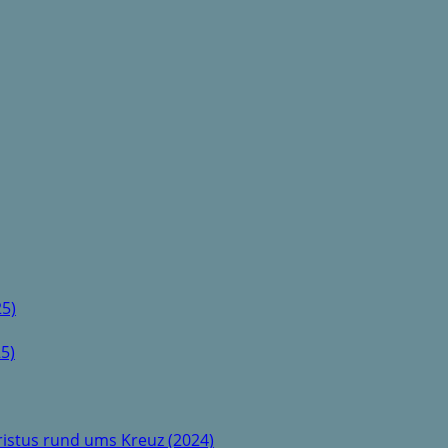
5)
5)
istus rund ums Kreuz (2024)