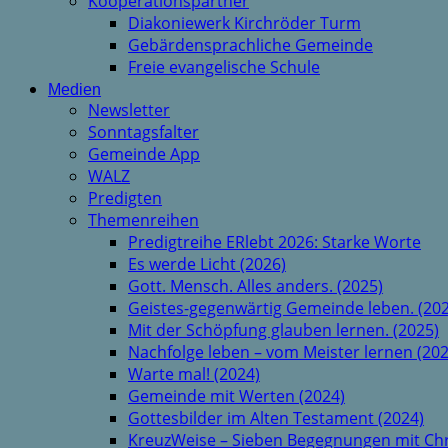
Kooperationspartner
Diakoniewerk Kirchröder Turm
Gebärdensprachliche Gemeinde
Freie evangelische Schule
Medien
Newsletter
Sonntagsfalter
Gemeinde App
WALZ
Predigten
Themenreihen
Predigtreihe ERlebt 2026: Starke Worte
Es werde Licht (2026)
Gott. Mensch. Alles anders. (2025)
Geistes-gegenwärtig Gemeinde leben. (202
Mit der Schöpfung glauben lernen. (2025)
Nachfolge leben – vom Meister lernen (202
Warte mal! (2024)
Gemeinde mit Werten (2024)
Gottesbilder im Alten Testament (2024)
KreuzWeise – Sieben Begegnungen mit Chr