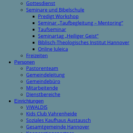
Gottesdienst
Seminare und Bibelschule
Predigt Workshop
Seminar „Taufbegleitung – Mentoring“
Taufseminar
Seminartag „Heiliger Geist“
Biblisch-Theologisches Institut Hannover
Online Juleica
Freizeiten
Personen
Pastorenteam
Gemeindeleitung
Gemeindebüro
Mitarbeitende
Dienstbereiche
Einrichtungen
ViWALDIS
Kids Club Vahrenheide
Soziales Kaufhaus Austausch
Gesamtgemeinde Hannover