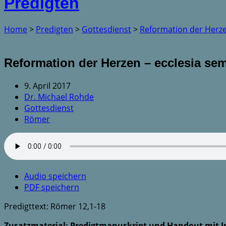
Predigten
Home
>
Predigten
>
Gottesdienst
>
Reformation der Herz
Reformation der Herzen – ecclesia se
9. April 2017
Dr. Michael Rohde
Gottesdienst
Römer
Audio speichern
PDF speichern
Predigttext: Römer 12,1-18
Zusatzmaterial: Predigtmanuskript und Handout mit I