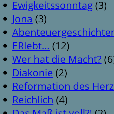
Ewigkeitssonntag
(3)
Jona
(3)
Abenteuergeschichte
ERlebt…
(12)
Wer hat die Macht?
(6
Diakonie
(2)
Reformation des Her
Reichlich
(4)
Das Maß ist voll?!
(2)