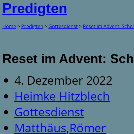
Predigten
Home
>
Predigten
>
Gottesdienst
>
Reset im Advent: Sche
Reset im Advent: Sc
4. Dezember 2022
Heimke Hitzblech
Gottesdienst
Matthäus
,
Römer