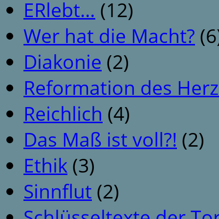
ERlebt…
(12)
Wer hat die Macht?
(6
Diakonie
(2)
Reformation des Her
Reichlich
(4)
Das Maß ist voll?!
(2)
Ethik
(3)
Sinnflut
(2)
Schlüsseltexte der To