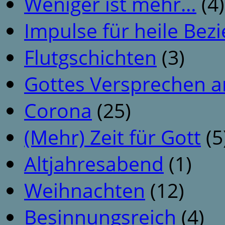
Weniger ist mehr…
(4)
Impulse für heile Be
Flutgschichten
(3)
Gottes Versprechen a
Corona
(25)
(Mehr) Zeit für Gott
(5
Altjahresabend
(1)
Weihnachten
(12)
Besinnungsreich
(4)