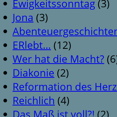
Ewigkeitssonntag
(3)
Jona
(3)
Abenteuergeschichte
ERlebt…
(12)
Wer hat die Macht?
(6
Diakonie
(2)
Reformation des Her
Reichlich
(4)
Das Maß ist voll?!
(2)