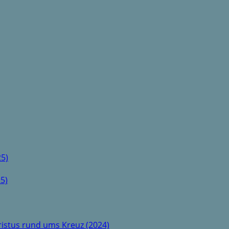
5)
5)
istus rund ums Kreuz (2024)