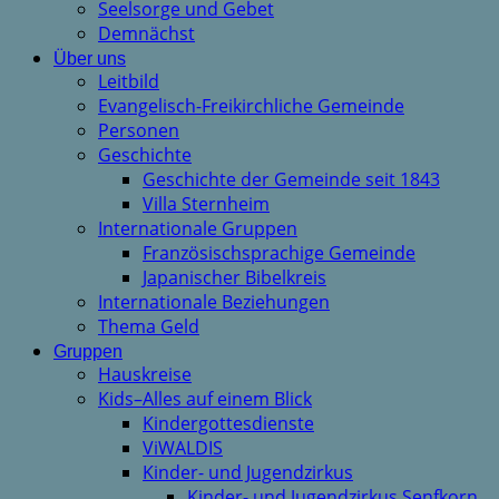
Seelsorge und Gebet
Demnächst
Über uns
Leitbild
Evangelisch-Freikirchliche Gemeinde
Personen
Geschichte
Geschichte der Gemeinde seit 1843
Villa Sternheim
Internationale Gruppen
Französischsprachige Gemeinde
Japanischer Bibelkreis
Internationale Beziehungen
Thema Geld
Gruppen
Hauskreise
Kids–Alles auf einem Blick
Kindergottesdienste
ViWALDIS
Kinder- und Jugendzirkus
Kinder- und Jugendzirkus Senfkorn