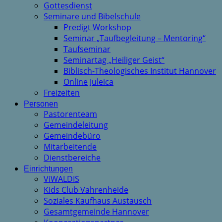
Gottesdienst
Seminare und Bibelschule
Predigt Workshop
Seminar „Taufbegleitung – Mentoring“
Taufseminar
Seminartag „Heiliger Geist“
Biblisch-Theologisches Institut Hannover
Online Juleica
Freizeiten
Personen
Pastorenteam
Gemeindeleitung
Gemeindebüro
Mitarbeitende
Dienstbereiche
Einrichtungen
ViWALDIS
Kids Club Vahrenheide
Soziales Kaufhaus Austausch
Gesamtgemeinde Hannover