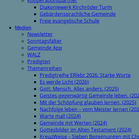
Kooperationspartner
Diakoniewerk Kirchröder Turm
Gebärdensprachliche Gemeinde
Freie evangelische Schule
Medien
Newsletter
Sonntagsfalter
Gemeinde App
WALZ
Predigten
Themenreihen
Predigtreihe ERlebt 2026: Starke Worte
Es werde Licht (2026)
Gott. Mensch. Alles anders. (2025)
Geistes-gegenwärtig Gemeinde leben. (202
Mit der Schöpfung glauben lernen. (2025)
Nachfolge leben – vom Meister lernen (202
Warte mal! (2024)
Gemeinde mit Werten (2024)
Gottesbilder im Alten Testament (2024)
KreuzWeise – Sieben Begegnungen mit Chr