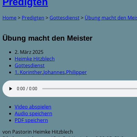
Predigten
Home
>
Predigten
>
Gottesdienst
>
Übung macht den Mei
Übung macht den Meister
2. März 2025
Heimke Hitzblech
Gottesdienst
1. Korinther
,
Johannes
,
Philipper
Video abspielen
Audio speichern
PDF speichern
von Pastorin Heimke Hitzblech