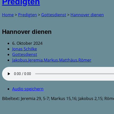
Predigten
Home
>
Predigten
>
Gottesdienst
>
Hannover dienen
Hannover dienen
6. Oktober 2024
Jonas Schilke
Gottesdienst
Jakobus
,
Jeremia
,
Markus
,
Matthäus
,
Römer
Audio speichern
Bibeltext: Jeremia 29, 5-7; Markus 15,16; Jakobus 2,15; Röm