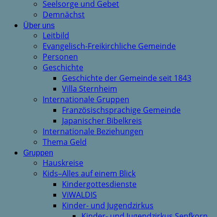
Seelsorge und Gebet
Demnächst
Über uns
Leitbild
Evangelisch-Freikirchliche Gemeinde
Personen
Geschichte
Geschichte der Gemeinde seit 1843
Villa Sternheim
Internationale Gruppen
Französischsprachige Gemeinde
Japanischer Bibelkreis
Internationale Beziehungen
Thema Geld
Gruppen
Hauskreise
Kids–Alles auf einem Blick
Kindergottesdienste
ViWALDIS
Kinder- und Jugendzirkus
Kinder- und Jugendzirkus Senfkorn