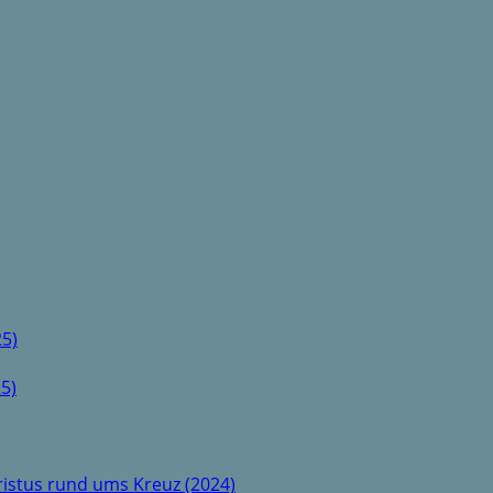
5)
5)
istus rund ums Kreuz (2024)