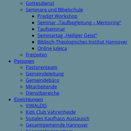
Gottesdienst
Seminare und Bibelschule
Predigt Workshop
Seminar „Taufbegleitung – Mentoring“
Taufseminar
Seminartag „Heiliger Geist“
Biblisch-Theologisches Institut Hannover
Online Juleica
Freizeiten
Personen
Pastorenteam
Gemeindeleitung
Gemeindebüro
Mitarbeitende
Dienstbereiche
Einrichtungen
ViWALDIS
Kids Club Vahrenheide
Soziales Kaufhaus Austausch
Gesamtgemeinde Hannover