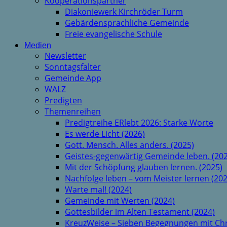
Kooperationspartner
Diakoniewerk Kirchröder Turm
Gebärdensprachliche Gemeinde
Freie evangelische Schule
Medien
Newsletter
Sonntagsfalter
Gemeinde App
WALZ
Predigten
Themenreihen
Predigtreihe ERlebt 2026: Starke Worte
Es werde Licht (2026)
Gott. Mensch. Alles anders. (2025)
Geistes-gegenwärtig Gemeinde leben. (202
Mit der Schöpfung glauben lernen. (2025)
Nachfolge leben – vom Meister lernen (202
Warte mal! (2024)
Gemeinde mit Werten (2024)
Gottesbilder im Alten Testament (2024)
KreuzWeise – Sieben Begegnungen mit Chr