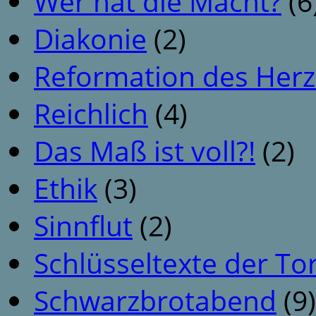
Wer hat die Macht?
(6
Diakonie
(2)
Reformation des Her
Reichlich
(4)
Das Maß ist voll?!
(2)
Ethik
(3)
Sinnflut
(2)
Schlüsseltexte der To
Schwarzbrotabend
(9)