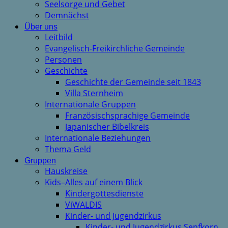
Seelsorge und Gebet
Demnächst
Über uns
Leitbild
Evangelisch-Freikirchliche Gemeinde
Personen
Geschichte
Geschichte der Gemeinde seit 1843
Villa Sternheim
Internationale Gruppen
Französischsprachige Gemeinde
Japanischer Bibelkreis
Internationale Beziehungen
Thema Geld
Gruppen
Hauskreise
Kids–Alles auf einem Blick
Kindergottesdienste
ViWALDIS
Kinder- und Jugendzirkus
Kinder- und Jugendzirkus Senfkorn