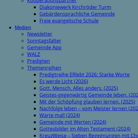
Kooperationspartner
Diakoniewerk Kirchröder Turm
Gebärdensprachliche Gemeinde
Freie evangelische Schule
Medien
Newsletter
Sonntagsfalter
Gemeinde App
WALZ
Predigten
Themenreihen
Predigtreihe ERlebt 2026: Starke Worte
Es werde Licht (2026)
Gott. Mensch. Alles anders. (2025)
Geistes-gegenwärtig Gemeinde leben. (202
Mit der Schöpfung glauben lernen. (2025)
Nachfolge leben – vom Meister lernen (202
Warte mal! (2024)
Gemeinde mit Werten (2024)
Gottesbilder im Alten Testament (2024)
KreuzWeise – Sieben Begegnungen mit Chr