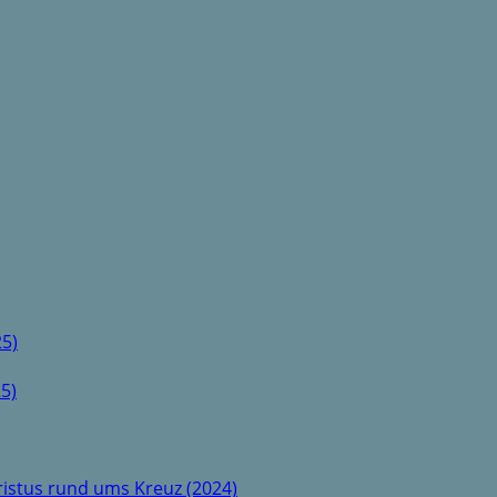
5)
5)
istus rund ums Kreuz (2024)