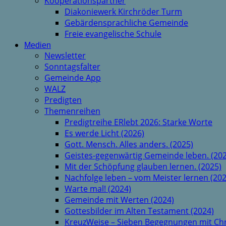
Kooperationspartner
Diakoniewerk Kirchröder Turm
Gebärdensprachliche Gemeinde
Freie evangelische Schule
Medien
Newsletter
Sonntagsfalter
Gemeinde App
WALZ
Predigten
Themenreihen
Predigtreihe ERlebt 2026: Starke Worte
Es werde Licht (2026)
Gott. Mensch. Alles anders. (2025)
Geistes-gegenwärtig Gemeinde leben. (202
Mit der Schöpfung glauben lernen. (2025)
Nachfolge leben – vom Meister lernen (202
Warte mal! (2024)
Gemeinde mit Werten (2024)
Gottesbilder im Alten Testament (2024)
KreuzWeise – Sieben Begegnungen mit Chr