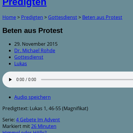
Predigten
Home
>
Predigten
>
Gottesdienst
>
Beten aus Protest
Beten aus Protest
29. November 2015
Dr. Michael Rohde
Gottesdienst
Lukas
Audio speichern
Predigttext: Lukas 1, 46-55 (Magnifikat)
Serie:
4 Gebete Im Advent
Markiert mit
26 Minuten
Himmel oder Hölle?