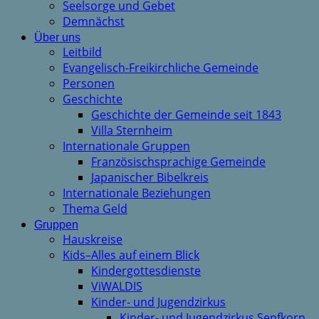
Seelsorge und Gebet
Demnächst
Über uns
Leitbild
Evangelisch-Freikirchliche Gemeinde
Personen
Geschichte
Geschichte der Gemeinde seit 1843
Villa Sternheim
Internationale Gruppen
Französischsprachige Gemeinde
Japanischer Bibelkreis
Internationale Beziehungen
Thema Geld
Gruppen
Hauskreise
Kids–Alles auf einem Blick
Kindergottesdienste
ViWALDIS
Kinder- und Jugendzirkus
Kinder- und Jugendzirkus Senfkorn