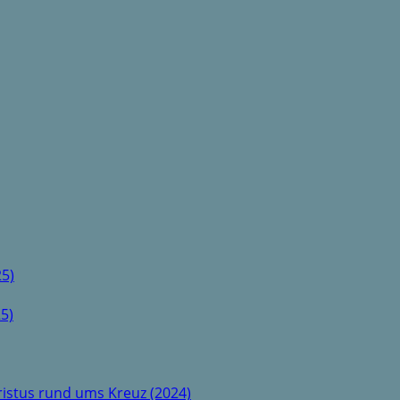
5)
5)
istus rund ums Kreuz (2024)