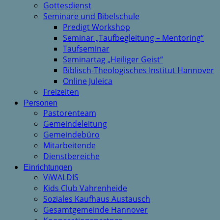
Gottesdienst
Seminare und Bibelschule
Predigt Workshop
Seminar „Taufbegleitung – Mentoring“
Taufseminar
Seminartag „Heiliger Geist“
Biblisch-Theologisches Institut Hannover
Online Juleica
Freizeiten
Personen
Pastorenteam
Gemeindeleitung
Gemeindebüro
Mitarbeitende
Dienstbereiche
Einrichtungen
ViWALDIS
Kids Club Vahrenheide
Soziales Kaufhaus Austausch
Gesamtgemeinde Hannover