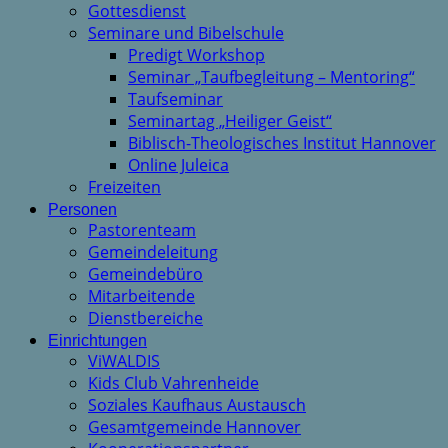
Gottesdienst
Seminare und Bibelschule
Predigt Workshop
Seminar „Taufbegleitung – Mentoring“
Taufseminar
Seminartag „Heiliger Geist“
Biblisch-Theologisches Institut Hannover
Online Juleica
Freizeiten
Personen
Pastorenteam
Gemeindeleitung
Gemeindebüro
Mitarbeitende
Dienstbereiche
Einrichtungen
ViWALDIS
Kids Club Vahrenheide
Soziales Kaufhaus Austausch
Gesamtgemeinde Hannover