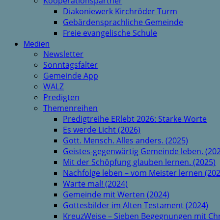
Kooperationspartner
Diakoniewerk Kirchröder Turm
Gebärdensprachliche Gemeinde
Freie evangelische Schule
Medien
Newsletter
Sonntagsfalter
Gemeinde App
WALZ
Predigten
Themenreihen
Predigtreihe ERlebt 2026: Starke Worte
Es werde Licht (2026)
Gott. Mensch. Alles anders. (2025)
Geistes-gegenwärtig Gemeinde leben. (202
Mit der Schöpfung glauben lernen. (2025)
Nachfolge leben – vom Meister lernen (202
Warte mal! (2024)
Gemeinde mit Werten (2024)
Gottesbilder im Alten Testament (2024)
KreuzWeise – Sieben Begegnungen mit Chr