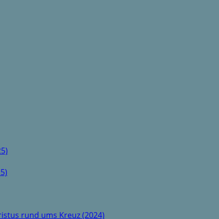
5)
5)
istus rund ums Kreuz (2024)