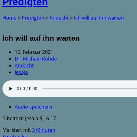
Predigten
Home
>
Predigten
>
Andacht
>
Ich will auf ihn warten
Ich will auf ihn warten
10. Februar 2021
Dr. Michael Rohde
Andacht
Jesaja
Audio speichern
Bibeltext: Jesaja 8,16-17
Markiert mit
3 Minuten
Spirituelles…