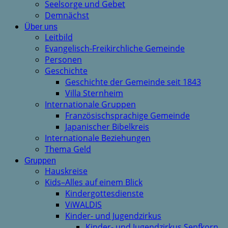
Seelsorge und Gebet
Demnächst
Über uns
Leitbild
Evangelisch-Freikirchliche Gemeinde
Personen
Geschichte
Geschichte der Gemeinde seit 1843
Villa Sternheim
Internationale Gruppen
Französischsprachige Gemeinde
Japanischer Bibelkreis
Internationale Beziehungen
Thema Geld
Gruppen
Hauskreise
Kids–Alles auf einem Blick
Kindergottesdienste
ViWALDIS
Kinder- und Jugendzirkus
Kinder- und Jugendzirkus Senfkorn