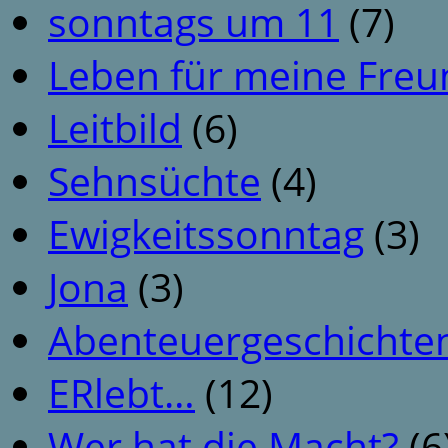
sonntags um 11
(7)
Leben für meine Fre
Leitbild
(6)
Sehnsüchte
(4)
Ewigkeitssonntag
(3)
Jona
(3)
Abenteuergeschichte
ERlebt…
(12)
Wer hat die Macht?
(6