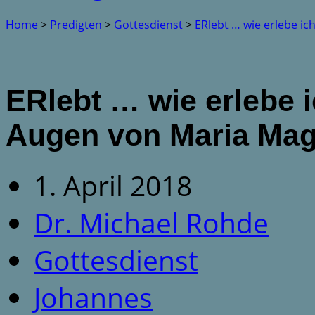
Home
>
Predigten
>
Gottesdienst
>
ERlebt … wie erlebe ic
ERlebt … wie erlebe 
Augen von Maria Ma
1. April 2018
Dr. Michael Rohde
Gottesdienst
Johannes