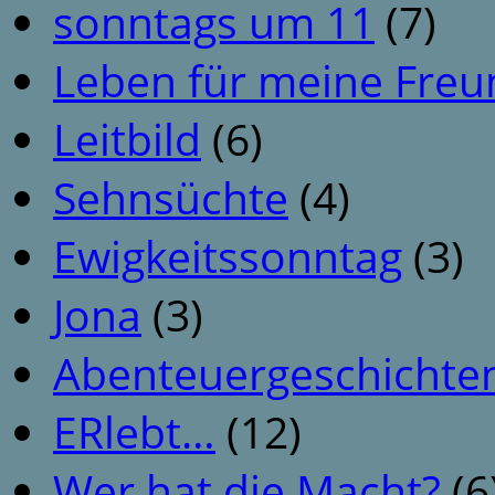
sonntags um 11
(7)
Leben für meine Fre
Leitbild
(6)
Sehnsüchte
(4)
Ewigkeitssonntag
(3)
Jona
(3)
Abenteuergeschichte
ERlebt…
(12)
Wer hat die Macht?
(6