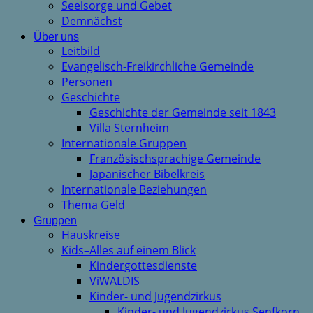
Seelsorge und Gebet
Demnächst
Über uns
Leitbild
Evangelisch-Freikirchliche Gemeinde
Personen
Geschichte
Geschichte der Gemeinde seit 1843
Villa Sternheim
Internationale Gruppen
Französischsprachige Gemeinde
Japanischer Bibelkreis
Internationale Beziehungen
Thema Geld
Gruppen
Hauskreise
Kids–Alles auf einem Blick
Kindergottesdienste
ViWALDIS
Kinder- und Jugendzirkus
Kinder- und Jugendzirkus Senfkorn