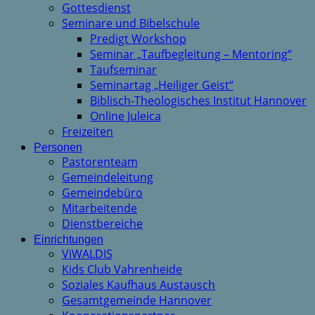
Gottesdienst
Seminare und Bibelschule
Predigt Workshop
Seminar „Taufbegleitung – Mentoring“
Taufseminar
Seminartag „Heiliger Geist“
Biblisch-Theologisches Institut Hannover
Online Juleica
Freizeiten
Personen
Pastorenteam
Gemeindeleitung
Gemeindebüro
Mitarbeitende
Dienstbereiche
Einrichtungen
ViWALDIS
Kids Club Vahrenheide
Soziales Kaufhaus Austausch
Gesamtgemeinde Hannover