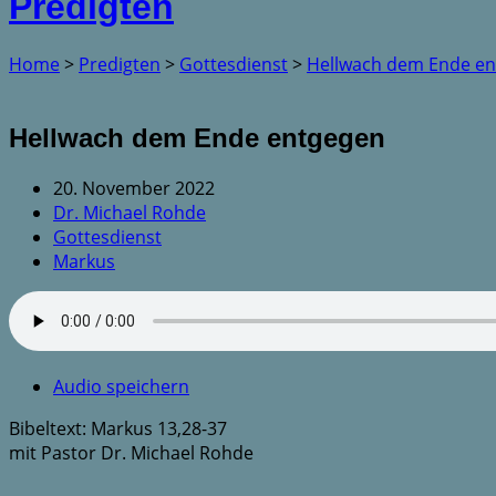
Predigten
Home
>
Predigten
>
Gottesdienst
>
Hellwach dem Ende e
Hellwach dem Ende entgegen
20. November 2022
Dr. Michael Rohde
Gottesdienst
Markus
Audio speichern
Bibeltext: Markus 13,28-37
mit Pastor Dr. Michael Rohde