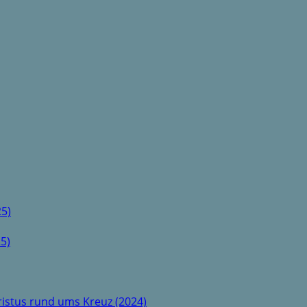
5)
5)
istus rund ums Kreuz (2024)