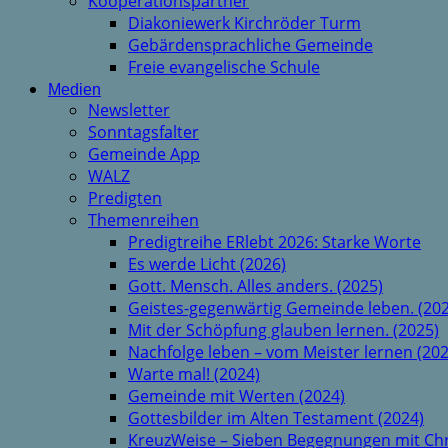
Kooperationspartner
Diakoniewerk Kirchröder Turm
Gebärdensprachliche Gemeinde
Freie evangelische Schule
Medien
Newsletter
Sonntagsfalter
Gemeinde App
WALZ
Predigten
Themenreihen
Predigtreihe ERlebt 2026: Starke Worte
Es werde Licht (2026)
Gott. Mensch. Alles anders. (2025)
Geistes-gegenwärtig Gemeinde leben. (202
Mit der Schöpfung glauben lernen. (2025)
Nachfolge leben – vom Meister lernen (202
Warte mal! (2024)
Gemeinde mit Werten (2024)
Gottesbilder im Alten Testament (2024)
KreuzWeise – Sieben Begegnungen mit Chr