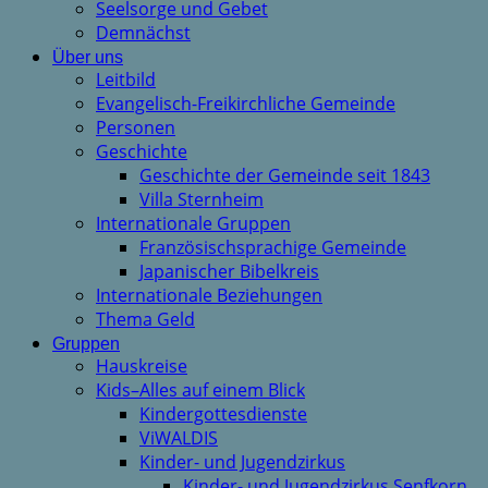
Seelsorge und Gebet
Demnächst
Über uns
Leitbild
Evangelisch-Freikirchliche Gemeinde
Personen
Geschichte
Geschichte der Gemeinde seit 1843
Villa Sternheim
Internationale Gruppen
Französischsprachige Gemeinde
Japanischer Bibelkreis
Internationale Beziehungen
Thema Geld
Gruppen
Hauskreise
Kids–Alles auf einem Blick
Kindergottesdienste
ViWALDIS
Kinder- und Jugendzirkus
Kinder- und Jugendzirkus Senfkorn