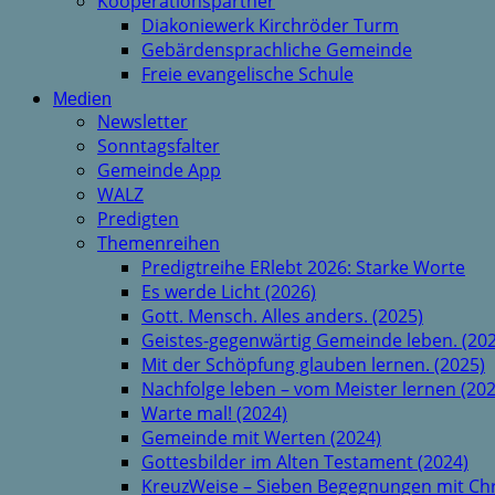
Kooperationspartner
Diakoniewerk Kirchröder Turm
Gebärdensprachliche Gemeinde
Freie evangelische Schule
Medien
Newsletter
Sonntagsfalter
Gemeinde App
WALZ
Predigten
Themenreihen
Predigtreihe ERlebt 2026: Starke Worte
Es werde Licht (2026)
Gott. Mensch. Alles anders. (2025)
Geistes-gegenwärtig Gemeinde leben. (202
Mit der Schöpfung glauben lernen. (2025)
Nachfolge leben – vom Meister lernen (202
Warte mal! (2024)
Gemeinde mit Werten (2024)
Gottesbilder im Alten Testament (2024)
KreuzWeise – Sieben Begegnungen mit Chr