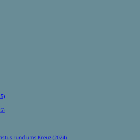
5)
5)
istus rund ums Kreuz (2024)