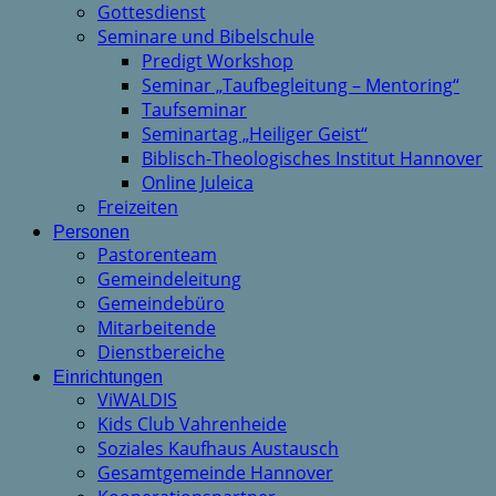
Gottesdienst
Seminare und Bibelschule
Predigt Workshop
Seminar „Taufbegleitung – Mentoring“
Taufseminar
Seminartag „Heiliger Geist“
Biblisch-Theologisches Institut Hannover
Online Juleica
Freizeiten
Personen
Pastorenteam
Gemeindeleitung
Gemeindebüro
Mitarbeitende
Dienstbereiche
Einrichtungen
ViWALDIS
Kids Club Vahrenheide
Soziales Kaufhaus Austausch
Gesamtgemeinde Hannover