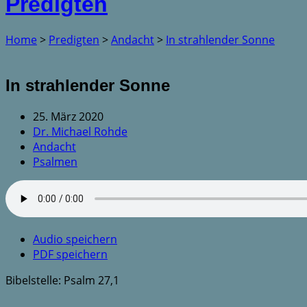
Predigten
Home
>
Predigten
>
Andacht
>
In strahlender Sonne
In strahlender Sonne
25. März 2020
Dr. Michael Rohde
Andacht
Psalmen
Audio speichern
PDF speichern
Bibelstelle: Psalm 27,1