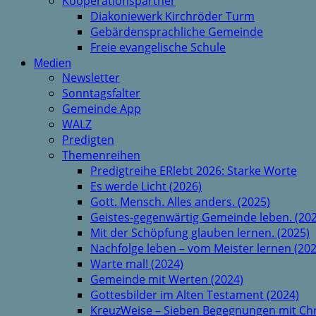
Kooperationspartner
Diakoniewerk Kirchröder Turm
Gebärdensprachliche Gemeinde
Freie evangelische Schule
Medien
Newsletter
Sonntagsfalter
Gemeinde App
WALZ
Predigten
Themenreihen
Predigtreihe ERlebt 2026: Starke Worte
Es werde Licht (2026)
Gott. Mensch. Alles anders. (2025)
Geistes-gegenwärtig Gemeinde leben. (202
Mit der Schöpfung glauben lernen. (2025)
Nachfolge leben – vom Meister lernen (202
Warte mal! (2024)
Gemeinde mit Werten (2024)
Gottesbilder im Alten Testament (2024)
KreuzWeise – Sieben Begegnungen mit Chr