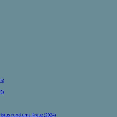
5)
5)
istus rund ums Kreuz (2024)