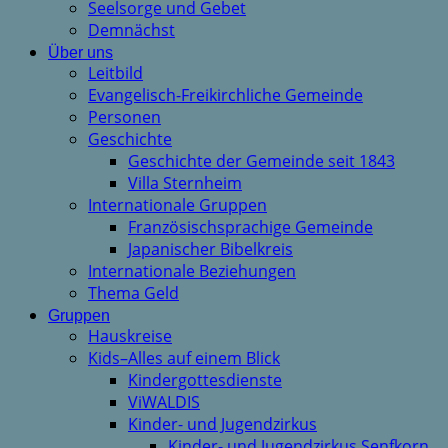
Seelsorge und Gebet
Demnächst
Über uns
Leitbild
Evangelisch-Freikirchliche Gemeinde
Personen
Geschichte
Geschichte der Gemeinde seit 1843
Villa Sternheim
Internationale Gruppen
Französischsprachige Gemeinde
Japanischer Bibelkreis
Internationale Beziehungen
Thema Geld
Gruppen
Hauskreise
Kids–Alles auf einem Blick
Kindergottesdienste
ViWALDIS
Kinder- und Jugendzirkus
Kinder- und Jugendzirkus Senfkorn