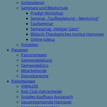
Gottesdienst
Seminare und Bibelschule
Predigt Workshop
Seminar „Taufbegleitung – Mentoring“
Taufseminar
Seminartag „Heiliger Geist“
Biblisch-Theologisches Institut Hannover
Online Juleica
Freizeiten
Personen
Pastorenteam
Gemeindeleitung
Gemeindebüro
Mitarbeitende
Dienstbereiche
Einrichtungen
ViWALDIS
Kids Club Vahrenheide
Soziales Kaufhaus Austausch
Gesamtgemeinde Hannover