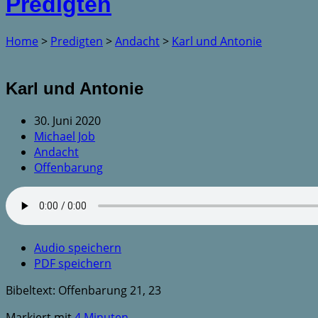
Predigten
Home
>
Predigten
>
Andacht
>
Karl und Antonie
Karl und Antonie
30. Juni 2020
Michael Job
Andacht
Offenbarung
Audio speichern
PDF speichern
Bibeltext:
Offenbarung 21, 23
Markiert mit
4 Minuten