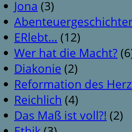
Jona
(3)
Abenteuergeschichte
ERlebt…
(12)
Wer hat die Macht?
(6
Diakonie
(2)
Reformation des Her
Reichlich
(4)
Das Maß ist voll?!
(2)
Ethik
(3)