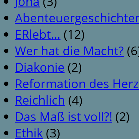
Jona
(3)
Abenteuergeschichte
ERlebt…
(12)
Wer hat die Macht?
(6
Diakonie
(2)
Reformation des Her
Reichlich
(4)
Das Maß ist voll?!
(2)
Ethik
(3)