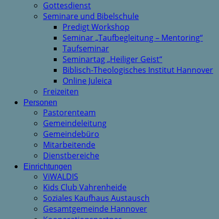
Gottesdienst
Seminare und Bibelschule
Predigt Workshop
Seminar „Taufbegleitung – Mentoring“
Taufseminar
Seminartag „Heiliger Geist“
Biblisch-Theologisches Institut Hannover
Online Juleica
Freizeiten
Personen
Pastorenteam
Gemeindeleitung
Gemeindebüro
Mitarbeitende
Dienstbereiche
Einrichtungen
ViWALDIS
Kids Club Vahrenheide
Soziales Kaufhaus Austausch
Gesamtgemeinde Hannover