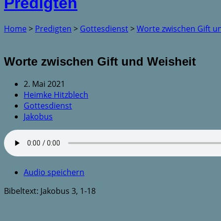
Predigten
Home
>
Predigten
>
Gottesdienst
>
Worte zwischen Gift 
Worte zwischen Gift und Weisheit
2. Mai 2021
Heimke Hitzblech
Gottesdienst
Jakobus
Audio speichern
Bibeltext: Jakobus 3, 1-18