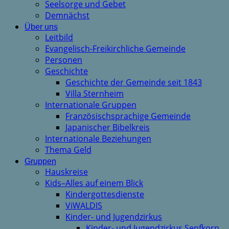
Seelsorge und Gebet
Demnächst
Über uns
Leitbild
Evangelisch-Freikirchliche Gemeinde
Personen
Geschichte
Geschichte der Gemeinde seit 1843
Villa Sternheim
Internationale Gruppen
Französischsprachige Gemeinde
Japanischer Bibelkreis
Internationale Beziehungen
Thema Geld
Gruppen
Hauskreise
Kids–Alles auf einem Blick
Kindergottesdienste
ViWALDIS
Kinder- und Jugendzirkus
Kinder- und Jugendzirkus Senfkorn