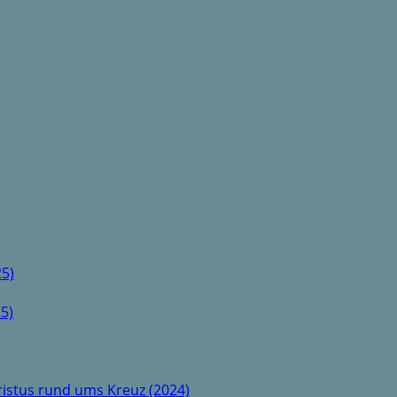
5)
5)
istus rund ums Kreuz (2024)