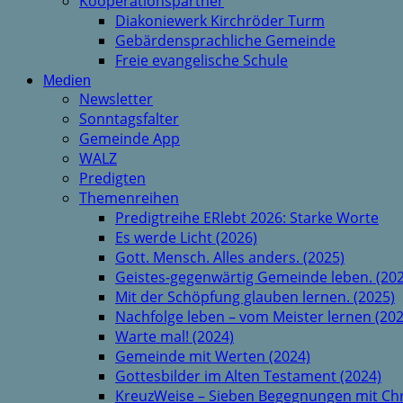
Kooperationspartner
Diakoniewerk Kirchröder Turm
Gebärdensprachliche Gemeinde
Freie evangelische Schule
Medien
Newsletter
Sonntagsfalter
Gemeinde App
WALZ
Predigten
Themenreihen
Predigtreihe ERlebt 2026: Starke Worte
Es werde Licht (2026)
Gott. Mensch. Alles anders. (2025)
Geistes-gegenwärtig Gemeinde leben. (202
Mit der Schöpfung glauben lernen. (2025)
Nachfolge leben – vom Meister lernen (202
Warte mal! (2024)
Gemeinde mit Werten (2024)
Gottesbilder im Alten Testament (2024)
KreuzWeise – Sieben Begegnungen mit Chr