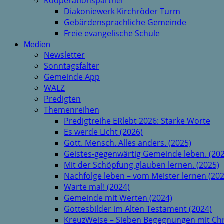
Kooperationspartner
Diakoniewerk Kirchröder Turm
Gebärdensprachliche Gemeinde
Freie evangelische Schule
Medien
Newsletter
Sonntagsfalter
Gemeinde App
WALZ
Predigten
Themenreihen
Predigtreihe ERlebt 2026: Starke Worte
Es werde Licht (2026)
Gott. Mensch. Alles anders. (2025)
Geistes-gegenwärtig Gemeinde leben. (202
Mit der Schöpfung glauben lernen. (2025)
Nachfolge leben – vom Meister lernen (202
Warte mal! (2024)
Gemeinde mit Werten (2024)
Gottesbilder im Alten Testament (2024)
KreuzWeise – Sieben Begegnungen mit Chr