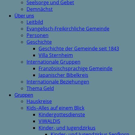
Seelsorge und Gebet
Demnächst
Über uns
Leitbild
Evangelisch-Freikirchliche Gemeinde
Personen
Geschichte
Geschichte der Gemeinde seit 1843
Villa Sternheim
Internationale Gruppen
Französischsprachige Gemeinde
Japanischer Bibelkreis
Internationale Beziehungen
Thema Geld
Gruppen
Hauskreise
Kids–Alles auf einem Blick
Kindergottesdienste
ViWALDIS
Kinder- und Jugendzirkus
Kinder- und Jugendzirkus Senfkorn