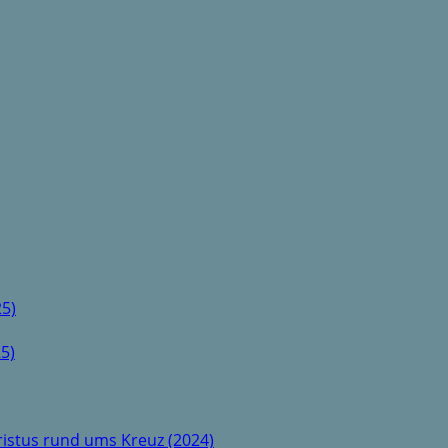
5)
5)
istus rund ums Kreuz (2024)