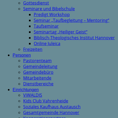
Gottesdienst
Seminare und Bibelschule
Predigt Workshop
Seminar „Taufbegleitung – Mentoring“
Taufseminar
Seminartag „Heiliger Geist“
Biblisch-Theologisches Institut Hannover
Online Juleica
Freizeiten
Personen
Pastorenteam
Gemeindeleitung
Gemeindebüro
Mitarbeitende
Dienstbereiche
Einrichtungen
ViWALDIS
Kids Club Vahrenheide
Soziales Kaufhaus Austausch
Gesamtgemeinde Hannover