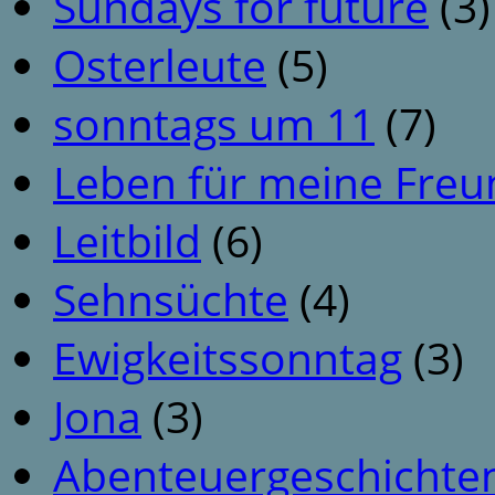
Sundays for future
(3)
Osterleute
(5)
sonntags um 11
(7)
Leben für meine Fre
Leitbild
(6)
Sehnsüchte
(4)
Ewigkeitssonntag
(3)
Jona
(3)
Abenteuergeschichte